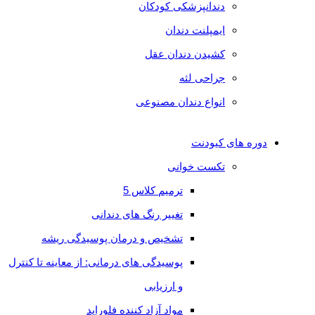
دندانپزشکی کودکان
فلوراید
ایمپلنت دندان
وبینارها
کشیدن دندان عقل
دوره
جراحی لثه
بیس
انواع دندان مصنوعی
و
دوره های کیودنت
لاینرها
تکست خوانی
گلس
ترمیم کلاس 5
آینومرها
تغییر رنگ های دندانی
دوره
تشخیص و درمان پوسیدگی ریشه
اندوکراون
پوسیدگی های درمانی: از معاینه تا کنترل
دوره
و ارزیابی
وایتال
مواد آزاد کننده فلوراید