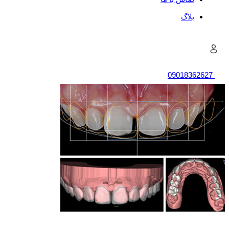
بلاگ
0901836262