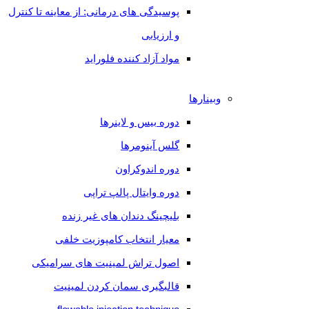
پوسیدگی های درمانی: از معاینه تا کنترل
جامع
و ارزیابی
تغییر
مواد آزاد کننده فلوراید
رنگ
های
وبینارها
دندانی
دوره بیس و لاینرها
گلس آینومرها
بازخورد
دوره اندوکراون
مراجعه
دوره وایتال پالپ تراپی
کنندگان
بلیچینگ دندان های غیر زنده
درباره
معیار انتخاب کامپوزیت خلفی
ما
اصول تراش لمینیت های سرامیکی
تماس
قالبگیری سمان کردن لمینیت
با