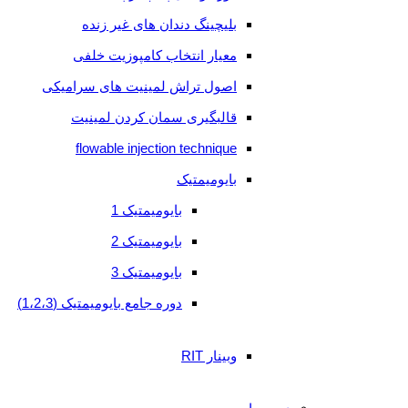
بلیچینگ دندان های غیر زنده
تکست
معیار انتخاب کامپوزیت خلفی
خوانی
اصول تراش لمینیت های سرامیکی
ترمیم
قالبگیری سمان کردن لمینیت
کلاس
flowable injection technique
5
بایومیمتیک
تغییر
بایومیمتیک 1
رنگ
بایومیمتیک 2
های
بایومیمتیک 3
دندانی
دوره جامع بایومیمتیک (1،2،3)
تشخیص
و
وبینار RIT
درمان
پوسیدگی