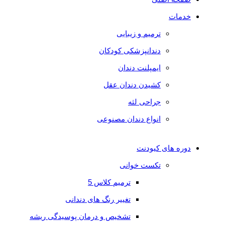
2
خدمات
بایومیمتیک
ترمیم و زیبایی
3
دندانپزشکی کودکان
دوره
ایمپلنت دندان
جامع
کشیدن دندان عقل
بایومیمتیک
جراحی لثه
(1،2،3)
انواع دندان مصنوعی
وبینار
دوره های کیودنت
RIT
تکست خوانی
ترمیم کلاس 5
دوره
تغییر رنگ های دندانی
جامع
تشخیص و درمان پوسیدگی ریشه
دوره