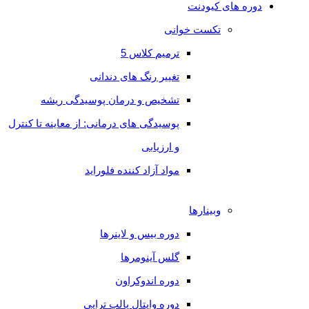
دوره های کیودنت
ایمپلنت
تکست خوانی
دندان
ترمیم کلاس 5
کشیدن
تغییر رنگ های دندانی
دندان
تشخیص و درمان پوسیدگی ریشه
عقل
پوسیدگی های درمانی: از معاینه تا کنترل
جراحی
و ارزیابی
لثه
مواد آزاد کننده فلوراید
انواع
دندان
وبینارها
مصنوعی
دوره بیس و لاینرها
گلس آینومرها
دوره
دوره اندوکراون
های
دوره وایتال پالپ تراپی
کیودنت