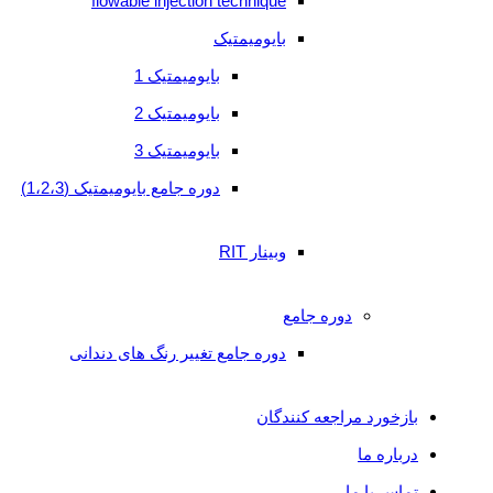
flowable injection technique
ما
بایومیمتیک
بلاگ
بایومیمتیک 1
بایومیمتیک 2
Telegram
بایومیمتیک 3
Instagram
دوره جامع بایومیمتیک (1،2،3)
وبینار RIT
دوره جامع
دوره جامع تغییر رنگ های دندانی
بازخورد مراجعه کنندگان
درباره ما
تماس با ما