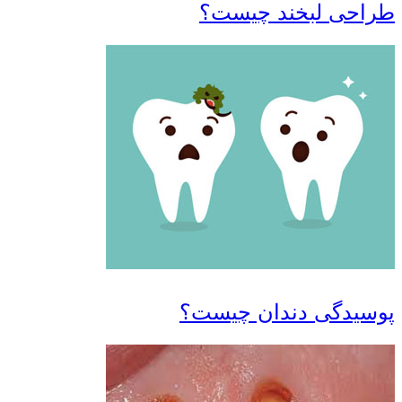
حی لبخند چیست؟
یدگی دندان چیست؟