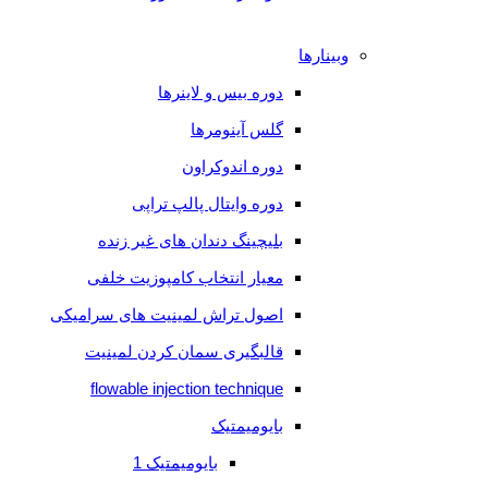
پالپ
تراپی
وبینارها
بلیچینگ
دوره بیس و لاینرها
دندان
گلس آینومرها
های
دوره اندوکراون
غیر
دوره وایتال پالپ تراپی
زنده
بلیچینگ دندان های غیر زنده
معیار
معیار انتخاب کامپوزیت خلفی
انتخاب
اصول تراش لمینیت های سرامیکی
کامپوزیت
قالبگیری سمان کردن لمینیت
خلفی
flowable injection technique
اصول
بایومیمتیک
تراش
بایومیمتیک 1
لمینیت