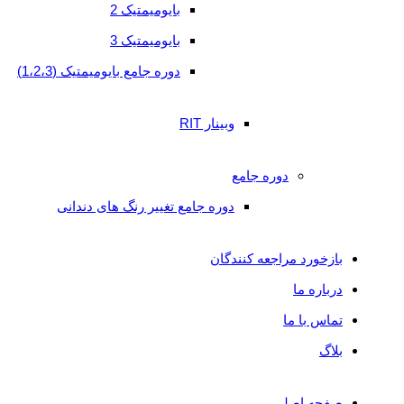
بایومیمتیک 2
های
بایومیمتیک 3
سرامیکی
دوره جامع بایومیمتیک (1،2،3)
قالبگیری
سمان
وبینار RIT
کردن
دوره جامع
لمینیت
دوره جامع تغییر رنگ های دندانی
flowable
injection
بازخورد مراجعه کنندگان
technique
درباره ما
بایومیمتیک
تماس با ما
بایومیمتیک
بلاگ
1
بایومیمتیک
صفحه اصلی